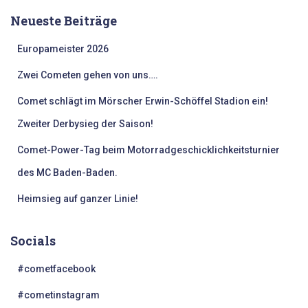
e
Neueste Beiträge
n
n
Europameister 2026
a
c
Zwei Cometen gehen von uns….
h
:
Comet schlägt im Mörscher Erwin-Schöffel Stadion ein!
Zweiter Derbysieg der Saison!
Comet-Power-Tag beim Motorradgeschicklichkeitsturnier
des MC Baden-Baden.
Heimsieg auf ganzer Linie!
Socials
#cometfacebook
#cometinstagram