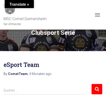
Translate »
MSC Comet Durmersheim
TOGGL
Der Altmeister
Clubsport Serie
eSport Team
By
CometTeam
,
4 Monaten
ago
S
Suchen …
u
c
h