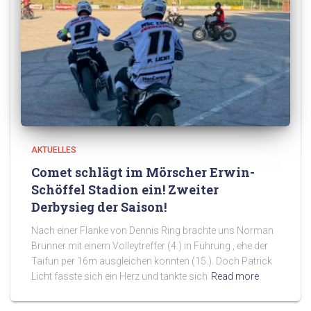
AKTUELLES
Comet schlägt im Mörscher Erwin-
Schöffel Stadion ein! Zweiter
Derbysieg der Saison!
Nach einer Flanke von Dennis Ring brachte uns Norman
Brunner mit einem Volleytreffer (4.) in Führung , ehe der
Taifun per 16m ausgleichen konnten (15.). Doch Patrick
Licht fasste sich ein Herz und tankte sich
Read more