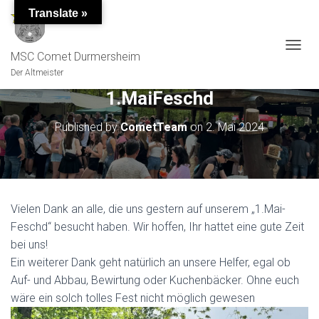
Translate »
MSC Comet Durmersheim
TOGGL
Der Altmeister
1.MaiFeschd
Published by
CometTeam
on
2. Mai 2024
Vielen Dank an alle, die uns gestern auf unserem „1.Mai-
Feschd“ besucht haben. Wir hoffen, Ihr hattet eine gute Zeit
bei uns!
Ein weiterer Dank geht natürlich an unsere Helfer, egal ob
Auf- und Abbau, Bewirtung oder Kuchenbäcker. Ohne euch
wäre ein solch tolles Fest nicht möglich gewesen