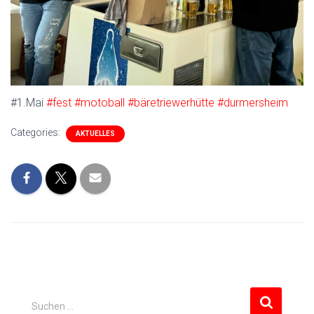
#1.Mai
#fest
#motoball
#bäretriewerhütte
#durmersheim
Categories:
AKTUELLES
S
Suchen …