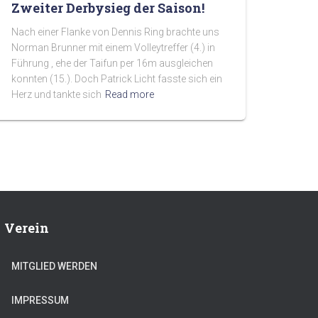
Zweiter Derbysieg der Saison!
Nach einer Flanke von Dennis Ring brachte uns
Norman Brunner mit einem Volleytreffer (4.) in
Führung , ehe der Taifun per 16m ausgleichen
konnten (15.). Doch Patrick Licht fasste sich ein
Herz und tankte sich
Read more
Verein
MITGLIED WERDEN
IMPRESSUM