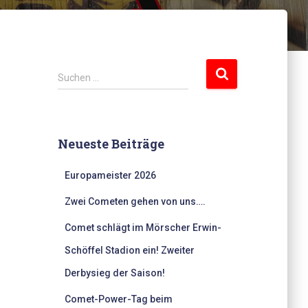
S
Suchen …
u
c
h
e
Neueste Beiträge
n
n
Europameister 2026
a
c
Zwei Cometen gehen von uns….
h
:
Comet schlägt im Mörscher Erwin-
Schöffel Stadion ein! Zweiter
Derbysieg der Saison!
Comet-Power-Tag beim