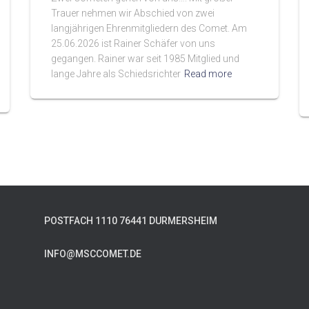
Trauer nehmen wir Abschied von zwei
langjährigen Ehrenmitgliedern des Comet. Am
25.06.2026 ist Rainer Schäfer von uns
gegangen. Rainer war seit 1985 Mitglied und
lange Jahre als Schiedsrichter
Read more
POSTFACH 1110 76441 DURMERSHEIM
INFO@MSCCOMET.DE