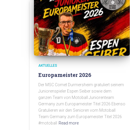
AKTUELLES
Europameister 2026
Der MSC Comet Durmersheim gratuliert seinem
Juniorenspieler Espen Seiber sowie dem
ganzen Team von Motoball Juniorenteam
Germany zum Europameister Titel 2026 Ebenso
Gratulieren wir den Senioren vom Motoball
Team Germany zum Europameister Titel 2026
#motoball
Read more