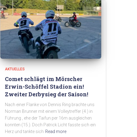
AKTUELLES
Comet schlägt im Mörscher
Erwin-Schöffel Stadion ein!
Zweiter Derbysieg der Saison!
Nach einer Flanke von Dennis Ring brachte uns
Norman Brunner mit einem Volleytreffer (4.) in
Führung , ehe der Taifun per 16m ausgleichen
konnten (15.). Doch Patrick Licht fasste sich ein
Herz und tankte sich
Read more