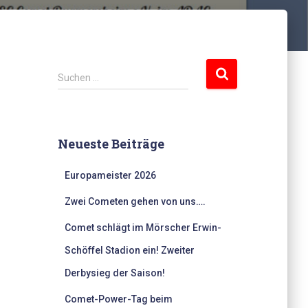
S
Suchen …
u
c
h
e
Neueste Beiträge
n
n
Europameister 2026
a
c
Zwei Cometen gehen von uns….
h
:
Comet schlägt im Mörscher Erwin-
Schöffel Stadion ein! Zweiter
Derbysieg der Saison!
Comet-Power-Tag beim