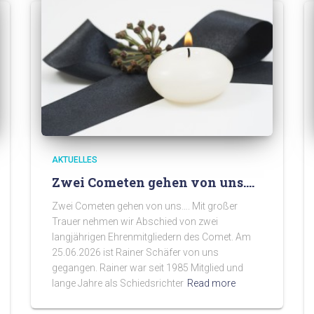
AKTUELLES
Zwei Cometen gehen von uns….
Zwei Cometen gehen von uns…. Mit großer
Trauer nehmen wir Abschied von zwei
langjährigen Ehrenmitgliedern des Comet. Am
25.06.2026 ist Rainer Schäfer von uns
gegangen. Rainer war seit 1985 Mitglied und
lange Jahre als Schiedsrichter
Read more