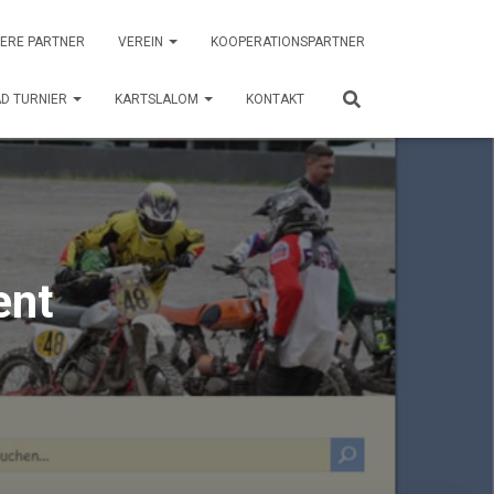
ERE PARTNER
VEREIN
KOOPERATIONSPARTNER
D TURNIER
KARTSLALOM
KONTAKT
ent