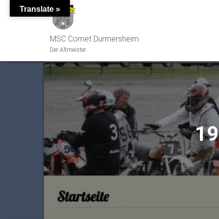
Translate »
MSC Comet Durmersheim
Der Altmeister
19