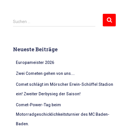
S
Suchen …
u
c
h
e
Neueste Beiträge
n
n
Europameister 2026
a
c
Zwei Cometen gehen von uns….
h
:
Comet schlägt im Mörscher Erwin-Schöffel Stadion
ein! Zweiter Derbysieg der Saison!
Comet-Power-Tag beim
Motorradgeschicklichkeitsturnier des MC Baden-
Baden.