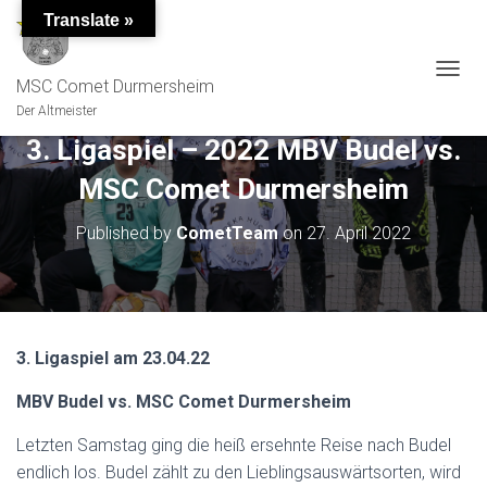
Translate »
MSC Comet Durmersheim
TOGGL
Der Altmeister
3. Ligaspiel – 2022 MBV Budel vs.
MSC Comet Durmersheim
Published by
CometTeam
on
27. April 2022
3. Ligaspiel am 23.04.22
MBV Budel vs. MSC Comet Durmersheim
Letzten Samstag ging die heiß ersehnte Reise nach Budel
endlich los. Budel zählt zu den Lieblingsauswärtsorten, wird