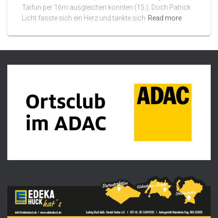
Taifun per 16m ausgleichen konnten (15.). Doch Patrick
Licht fasste sich ein Herz und tankte sich
Read more