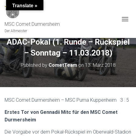
Translate »
MSC Comet Durmersheim
TOGGL
Der Altmeister
ADAC-Pokal (1. Runde – Rückspiel
– Sonntag – 11.03.2018)
Published by
CometTeam
on
13. März 2018
MSC Comet Durmersheim – MSC Puma Kuppenheim 3 : 5
Erstes Tor von Gennadii Mitc für den MSC Comet
Durmersheim
Die Vorgabe vor dem Pokal-Rückspiel im Oberwald-Stadion