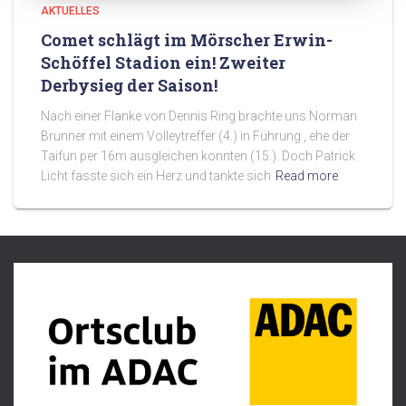
AKTUELLES
Comet schlägt im Mörscher Erwin-
Schöffel Stadion ein! Zweiter
Derbysieg der Saison!
Nach einer Flanke von Dennis Ring brachte uns Norman
Brunner mit einem Volleytreffer (4.) in Führung , ehe der
Taifun per 16m ausgleichen konnten (15.). Doch Patrick
Licht fasste sich ein Herz und tankte sich
Read more