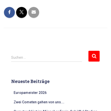
S
Suchen …
u
c
h
e
Neueste Beiträge
n
n
Europameister 2026
a
c
Zwei Cometen gehen von uns….
h
: