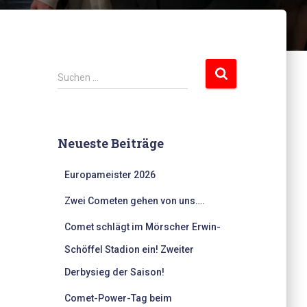
S
Suchen …
u
c
h
e
Neueste Beiträge
n
n
Europameister 2026
a
c
Zwei Cometen gehen von uns….
h
:
Comet schlägt im Mörscher Erwin-
Schöffel Stadion ein! Zweiter
Derbysieg der Saison!
Comet-Power-Tag beim