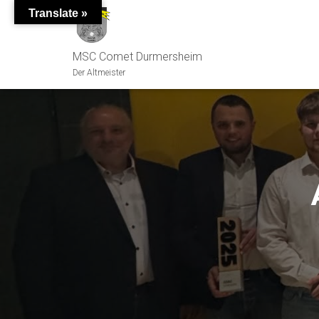
Translate »
MSC Comet Durmersheim
Der Altmeister