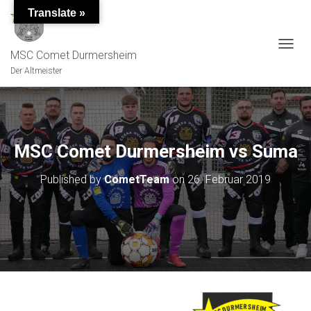
Translate »
MSC Comet Durmersheim
TOGGL
Der Altmeister
MSC Comet Durmersheim vs Suma
Published by
CometTeam
on
26. Februar 2019