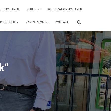
ERE PARTNER
VEREIN
KOOPERATIONSPARTNER
D TURNIER
KARTSLALOM
KONTAKT
k“