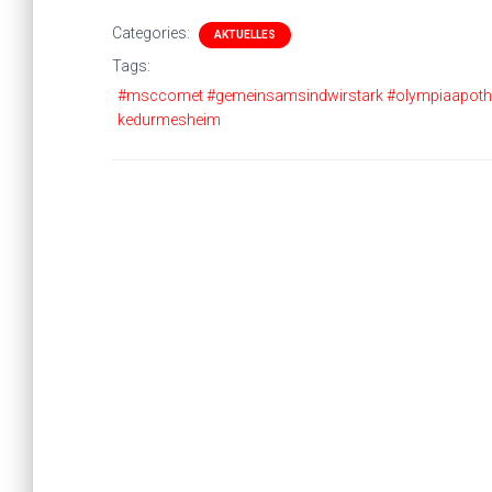
Categories:
AKTUELLES
Tags:
#msccomet #gemeinsamsindwirstark #olympiaapoth
kedurmesheim