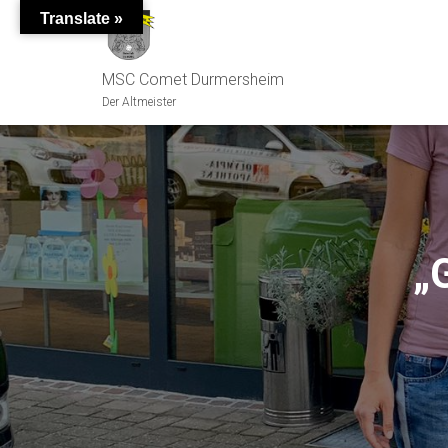
Translate »
MSC Comet Durmersheim
Der Altmeister
„