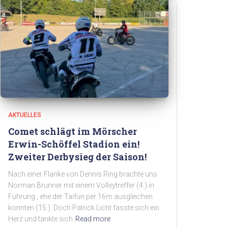
AKTUELLES
Comet schlägt im Mörscher
Erwin-Schöffel Stadion ein!
Zweiter Derbysieg der Saison!
Nach einer Flanke von Dennis Ring brachte uns
Norman Brunner mit einem Volleytreffer (4.) in
Führung , ehe der Taifun per 16m ausgleichen
konnten (15.). Doch Patrick Licht fasste sich ein
Herz und tankte sich
Read more