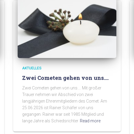
AKTUELLES
Zwei Cometen gehen von uns….
Zwei Cometen gehen von uns…. Mit großer
Trauer nehmen wir Abschied von zwei
langjährigen Ehrenmitgliedern des Comet. Am
25.06.2026 ist Rainer Schäfer von uns
gegangen. Rainer war seit 1985 Mitglied und
lange Jahre als Schiedsrichter
Read more