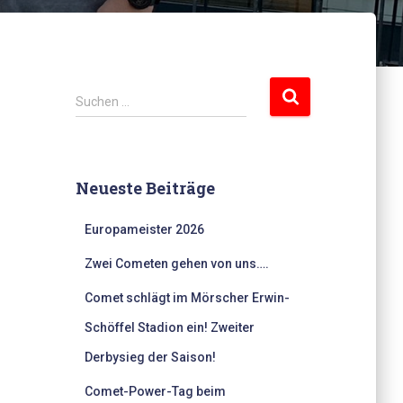
S
Suchen …
u
c
h
e
Neueste Beiträge
n
n
Europameister 2026
a
c
Zwei Cometen gehen von uns….
h
:
Comet schlägt im Mörscher Erwin-
Schöffel Stadion ein! Zweiter
Derbysieg der Saison!
Comet-Power-Tag beim