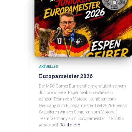
AKTUELLES
Europameister 2026
Der MSC Comet Durmersheim gratuliert seinem
Juniorenspieler Espen Seiber sowie dem
ganzen Team von Motoball Juniorenteam
Germany zum Europameister Titel 2026 Ebenso
Gratulieren wir den Senioren vom Motoball
Team Germany zum Europameister Titel 2026
#motoball
Read more