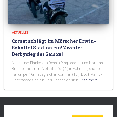
AKTUELLES
Comet schlägt im Mörscher Erwin-
Schöffel Stadion ein! Zweiter
Derbysieg der Saison!
Nach einer Flanke von Dennis Ring brachte uns Norman
Brunner mit einem Volleytreffer (4.) in Führung , ehe der
Taifun per 16m ausgleichen konnten (15.). Doch Patrick
Licht fasste sich ein Herz und tankte sich
Read more