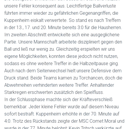
unsere Fehler konsequent aus. Leichtfertige Ballverluste
führten immer wieder zu gefährlichen Gegenangriffen, die
Kuppenheim eiskalt verwertete. So stand es nach Treffern
in der 13., 17. und 20. Minute bereits 3:0 für die Hausherren.
Im zweiten Abschnitt entwickelte sich eine ausgeglichene
Partie. Unsere Mannschaft arbeitete diszipliniert gegen den
Ball und ließ nur wenig zu. Gleichzeitig erspielten wir uns
eigene Möglichkeiten, konnten diese jedoch nicht nutzen,
sodass es ohne weitere Treffer in die Halbzeitpause ging.
Auch nach dem Seitenwechsel hielt unsere Defensive dem
Druck stand. Beide Teams kamen zu Torchancen, doch die
Abwehrreihen verhinderten weitere Treffer. Anhaltender
Starkregen erschwerten zusätzlich den Spielfluss.
In der Schlussphase machte sich der Kräfteverschleiß
bemerkbar. Jeder kleine Fehler wurde auf diesem Niveau
sofort bestraft. Kuppenheim erhöhte in der 70. Minute auf
4:0. Trotz des Rückstands zeigte der MSC Comet Moral und
wurde in der 77. Minute belohnt: Kevin Tritsch verkürzte auf