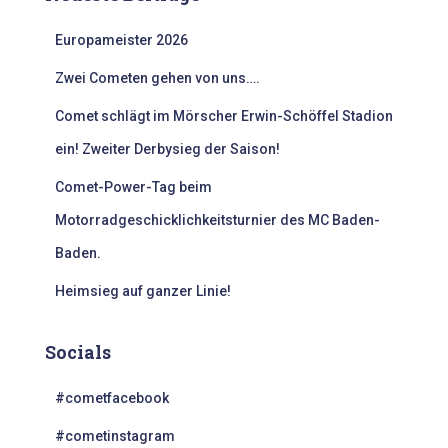
n
Europameister 2026
a
c
Zwei Cometen gehen von uns….
h
:
Comet schlägt im Mörscher Erwin-Schöffel Stadion
ein! Zweiter Derbysieg der Saison!
Comet-Power-Tag beim
Motorradgeschicklichkeitsturnier des MC Baden-
Baden.
Heimsieg auf ganzer Linie!
Socials
#cometfacebook
#cometinstagram