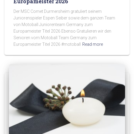
Europameister 2026
Der MSC Comet Durmersheim gratuliert seinem
Juniorenspieler Espen Seiber sowie dem ganzen Team
von Motoball Juniorenteam Germany zum
Europameister Titel 2026 Ebenso Gratulieren wir den
Senioren vom Motoball Team Germany zum
Europameister Titel 2026 #motoball
Read more