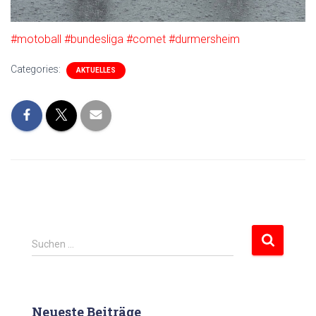
#motoball
#bundesliga
#comet
#durmersheim
Categories:
AKTUELLES
S
Suchen …
u
c
h
e
Neueste Beiträge
n