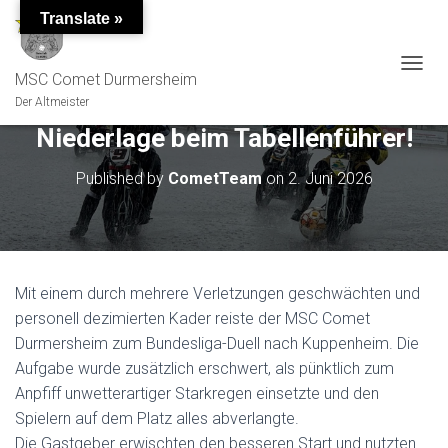
Translate »
MSC Comet Durmersheim
TOGGL
Der Altmeister
Niederlage beim Tabellenführer!
Published by
CometTeam
on
2. Juni 2026
Mit einem durch mehrere Verletzungen geschwächten und
personell dezimierten Kader reiste der MSC Comet
Durmersheim zum Bundesliga-Duell nach Kuppenheim. Die
Aufgabe wurde zusätzlich erschwert, als pünktlich zum
Anpfiff unwetterartiger Starkregen einsetzte und den
Spielern auf dem Platz alles abverlangte.
Die Gastgeber erwischten den besseren Start und nutzten