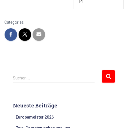
14
Categories:
S
Suchen …
u
c
h
e
Neueste Beiträge
n
n
Europameister 2026
a
c