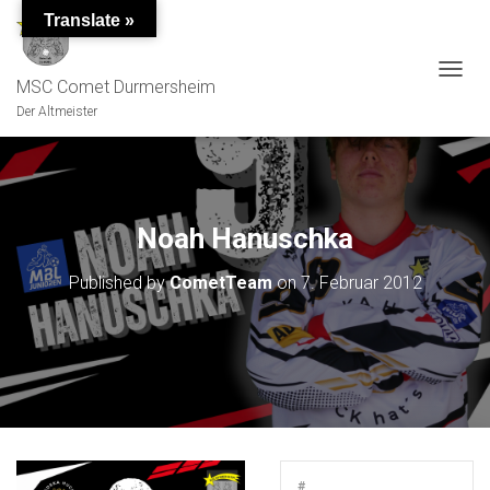
Translate »
MSC Comet Durmersheim
TOGGL
Der Altmeister
Noah Hanuschka
Published by
CometTeam
on
7. Februar 2012
#