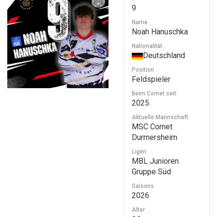
9
Name
Noah Hanuschka
Nationalität
Deutschland
Position
Feldspieler
Beim Comet seit
2025
Aktuelle Mannschaft
MSC Comet
Durmersheim
Ligen
MBL Junioren
Gruppe Süd
Saisons
2026
Alter