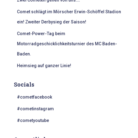
Zwei Cometen gehen von uns….
h
:
Comet schlägt im Mörscher Erwin-Schöffel Stadion
ein! Zweiter Derbysieg der Saison!
Comet-Power-Tag beim
Motorradgeschicklichkeitsturnier des MC Baden-
Baden.
Heimsieg auf ganzer Linie!
Socials
#cometfacebook
#cometinstagram
#cometyoutube