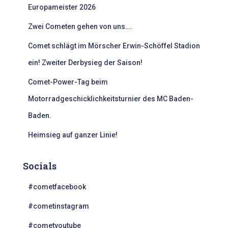
n
Europameister 2026
a
c
Zwei Cometen gehen von uns….
h
:
Comet schlägt im Mörscher Erwin-Schöffel Stadion
ein! Zweiter Derbysieg der Saison!
Comet-Power-Tag beim
Motorradgeschicklichkeitsturnier des MC Baden-
Baden.
Heimsieg auf ganzer Linie!
Socials
#cometfacebook
#cometinstagram
#cometyoutube