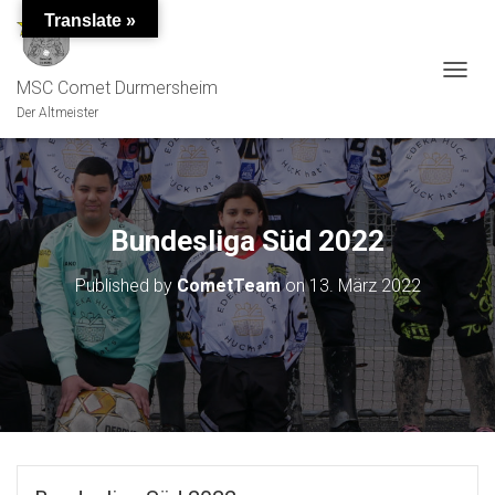
Translate »
MSC Comet Durmersheim
TOGGL
Der Altmeister
Bundesliga Süd 2022
Published by
CometTeam
on
13. März 2022