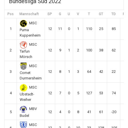
Bundesliga Süd 2022
Pos
Mannschaft
SP
G
U
V
T
GT
TD
Pkt
MSC
1
12
11
0
1
110
25
85
33
Puma
Kuppenheim
MSC
2
12
9
1
2
100
38
62
28
Taifun
Mörsch
MSC
3
12
8
1
3
64
42
22
25
Comet
Durmersheim
MSC
4
12
7
0
5
127
53
74
21
Ubstadt-
Weiher
MBV
5
12
4
0
8
41
61
-20
12
Budel
MSC
6
12
2
0
10
23
128
-105
6