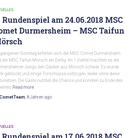
TUELLES
. Rundenspiel am 24.06.2018 MSC
omet Durmersheim – MSC Taifun
örsch
gangenen Sonntag lieferten sich der MSC Comet Durmersheim
 der MSC Taifun Mörsch ein Derby. Im 1.Viertel machten es die
rmersheimer Jungs den Gästen aus Mörsch schwer. Es wurde
rk geblockt und einige Torschüsse vollzogen, leider ohne diese
zunetzen. Die Gäste nutzten die Chance und konnten zu Ende des
iertels
Read more
CometTeam
,
8 Jahren
ago
TUELLES
. Rundenspiel am 17.06.2018 MSC