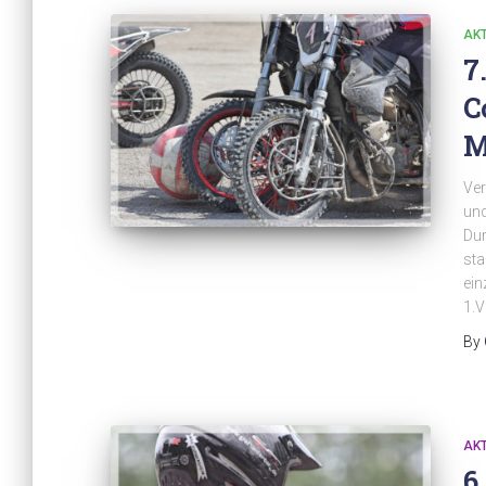
AK
7
C
M
Ver
und
Du
sta
ein
1.V
By
AK
6