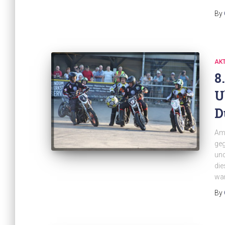
By
AK
8
U
D
Am 
geg
und
die
war
By