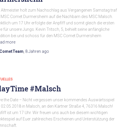
 Altmeister holt zum Nachschlag aus Vergangenen Samstag traf
r MSC Comet Durmersheim auf die Nachbarn des MSC Malsch.
ktlich um 17 Uhr erfolgte der Anpfiff und somit gleich die ersten
e für unsere Jungs. Kevin Tritsch, 5, behielt seine anfängliche
dition bei und schoss für den MSC Comet Durmersheim
ad more
CometTeam
,
8 Jahren
ago
TUELLES
layTime #Malsch
e the Date – Nicht vergessen unser kommendes Auswärtsspiel
02.05.2018 in Malsch, an den Kärtner Straße 4, 76316 Malsch!
fiff ist um 17 Uhr. Wir freuen uns auch bei diesem wichtigen
ktespiel auf Euer zahlreiches Erscheinen und Unterstützung der
nnschaft.