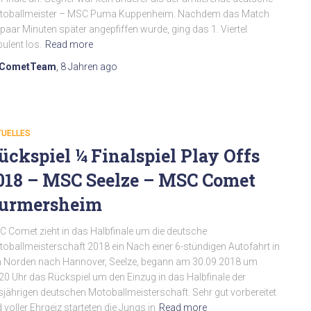
toballmeister – MSC Puma Kuppenheim. Nachdem das Match
 paar Minuten später angepfiffen wurde, ging das 1. Viertel
bulent los.
Read more
CometTeam
,
8 Jahren
ago
TUELLES
ückspiel ¼ Finalspiel Play Offs
018 – MSC Seelze – MSC Comet
urmersheim
 Comet zieht in das Halbfinale um die deutsche
oballmeisterschaft 2018 ein Nach einer 6-stündigen Autofahrt in
 Norden nach Hannover, Seelze, begann am 30.09.2018 um
20 Uhr das Rückspiel um den Einzug in das Halbfinale der
sjährigen deutschen Motoballmeisterschaft. Sehr gut vorbereitet
 voller Ehrgeiz starteten die Jungs in
Read more