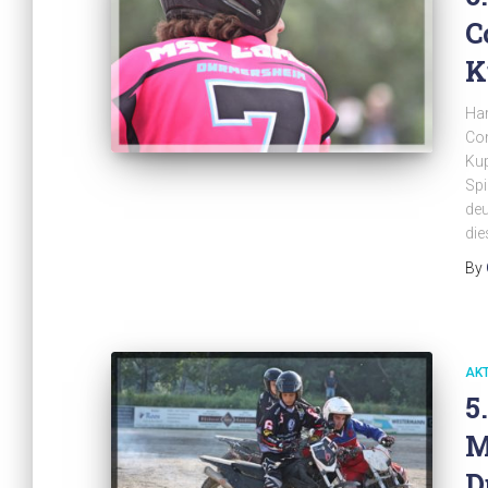
C
K
Har
Com
Kup
Spi
deu
die
By
AK
5
M
D