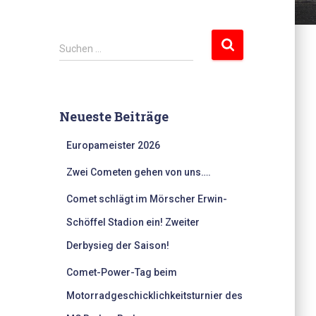
S
Suchen …
u
c
h
e
Neueste Beiträge
n
n
Europameister 2026
a
c
Zwei Cometen gehen von uns….
h
:
Comet schlägt im Mörscher Erwin-
Schöffel Stadion ein! Zweiter
Derbysieg der Saison!
Comet-Power-Tag beim
Motorradgeschicklichkeitsturnier des