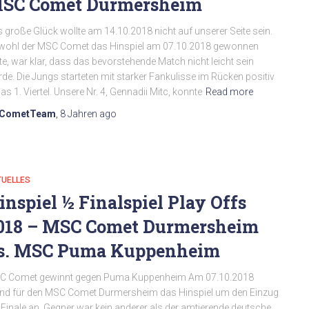
SC Comet Durmersheim
 große Glück wollte am 14.10.2018 nicht auf unserer Seite sein.
wohl der MSC Comet das Hinspiel am 07.10.2018 gewonnen
te, war klar, dass das bevorstehende Match nicht leicht sein
de. Die Jungs starteten mit starker Fankulisse im Rücken positiv
das 1. Viertel. Unsere Nr. 4, Gennadii Mitc, konnte
Read more
CometTeam
,
8 Jahren
ago
TUELLES
inspiel ½ Finalspiel Play Offs
018 – MSC Comet Durmersheim
s. MSC Puma Kuppenheim
C Comet gewinnt gegen Puma Kuppenheim Am 07.10.2018
nd für den MSC Comet Durmersheim das Hinspiel um den Einzug
 Finale an. Gegner war kein anderer als der amtierende deutsche