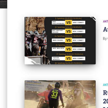
AK
A
By
AK
R
2