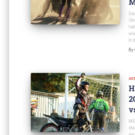
M
Das
Ob
hat
wür
in 
By
AK
H
2
v
MS
sta
ins