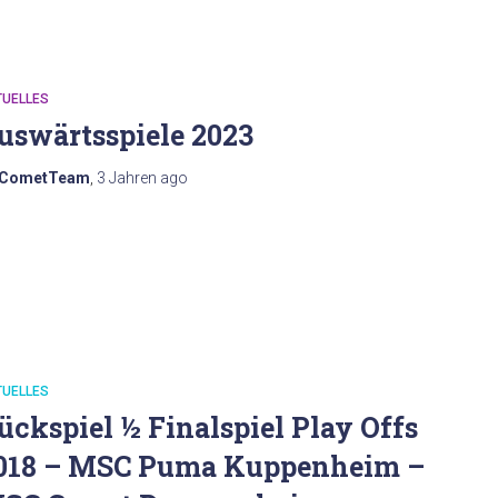
TUELLES
uswärtsspiele 2023
CometTeam
,
3 Jahren
ago
TUELLES
ückspiel ½ Finalspiel Play Offs
018 – MSC Puma Kuppenheim –