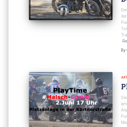
Der
de
Pün
Tor
Tra
Re
By
AK
P
Sav
am 
Anp
Pun
Ma